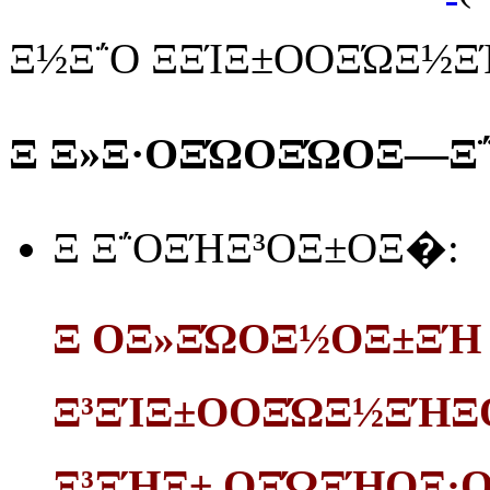
Ξ½Ξ΅Ο ΞΞΊΞ±ΟΟΞΏΞ½ΞΉ
Ξ Ξ»Ξ·ΟΞΏΟΞΏΟΞ―Ξ΅
Ξ Ξ΅ΟΞΉΞ³ΟΞ±ΟΞ�:
Ξ ΟΞ»ΞΏΟΞ½ΟΞ±ΞΉ 
Ξ³ΞΊΞ±ΟΟΞΏΞ½ΞΉΞ­Ο
Ξ³ΞΉΞ± ΟΞΏΞΉΟΞ·Ο