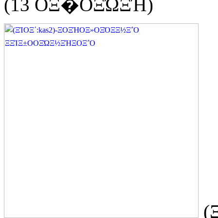
(13 ΟΞ�ΟΞΏΞΉ)
(