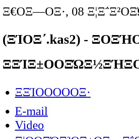
Ξ€ΟΞ―ΟΞ·, 08 Ξ¦Ξ΅Ξ²Ο
(ΞΊΟΞ΄.kas2) - ΞΟΞ
ΞΞΊΞ±ΟΟΞΏΞ½ΞΉΞ­Ο
ΞΞΊΟΟΟΟΟΞ·
E-mail
Video