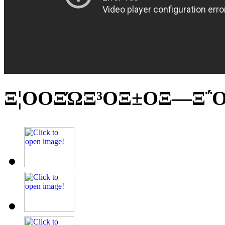
Ξ¦ΟΟΞΏΞ³ΟΞ±ΟΞ―Ξ΅Ο