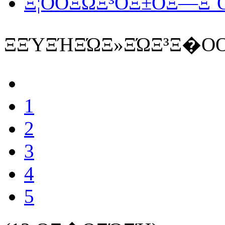
Ξ¦ΟΟΞΏΞ³ΟΞ±ΟΞ―Ξ΅Ο
ΞΞΎΞΉΞΏΞ»ΞΏΞ³Ξ�ΟΟ
1
2
3
4
5