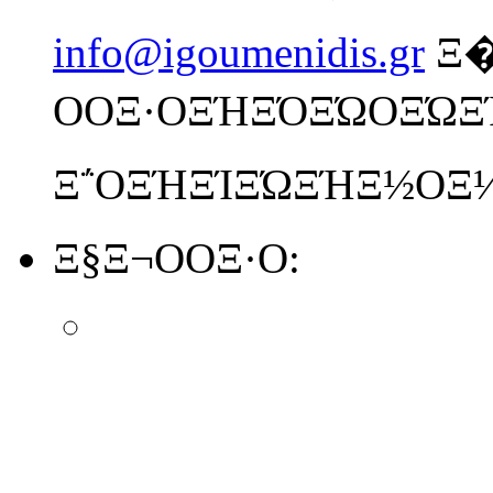
info@igoumenidis.gr
Ξ
ΟΟΞ·ΟΞΉΞΌΞΏΟΞΏΞΉ
Ξ΅ΟΞΉΞΊΞΏΞΉΞ½ΟΞ
Ξ§Ξ¬ΟΟΞ·Ο: