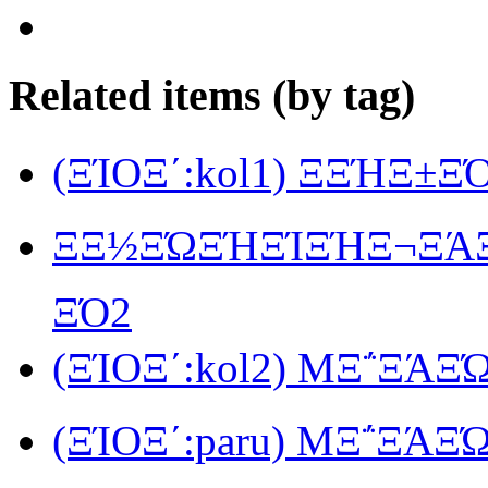
Related items (by tag)
(ΞΊΟΞ΄:kol1) ΞΞΉΞ±
ΞΞ½ΞΏΞΉΞΊΞΉΞ¬ΞΆΞ΅
ΞΌ2
(ΞΊΟΞ΄:kol2) MΞ΅ΞΆΞΏ
(ΞΊΟΞ΄:paru) MΞ΅ΞΆΞ