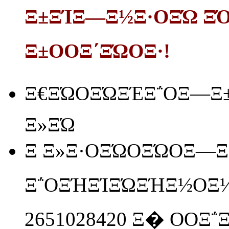
Ξ±ΞΊΞ―Ξ½Ξ·ΟΞΏ ΞΌΞ
Ξ±ΟΟΞ΄ΞΏΟΞ·!
Ξ€ΞΏΟΞΏΞΈΞ΅ΟΞ―Ξ±
Ξ»ΞΏ
Ξ Ξ»Ξ·ΟΞΏΟΞΏΟΞ―Ξ΅
Ξ΅ΟΞΉΞΊΞΏΞΉΞ½ΟΞ
2651028420 Ξ� ΟΟΞ΅Ξ