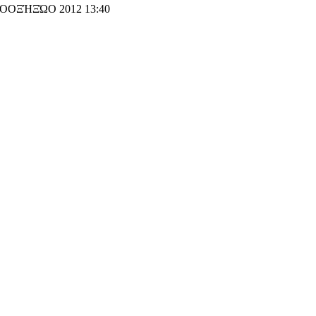
ΟΟΞΉΞΏΟ 2012 13:40