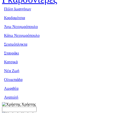
Πόλη Ιωαννίνων
Καρδαμίτσια
Άνω Νεοχωρόπουλο
Κάτω Νεοχωρόπουλο
Σεισμόπληκτα
Σταυράκι
Κατσικά
Νέα Ζωή
Ολυμπιάδα
Αμφιθέα
Ανατολή
Χρήστης