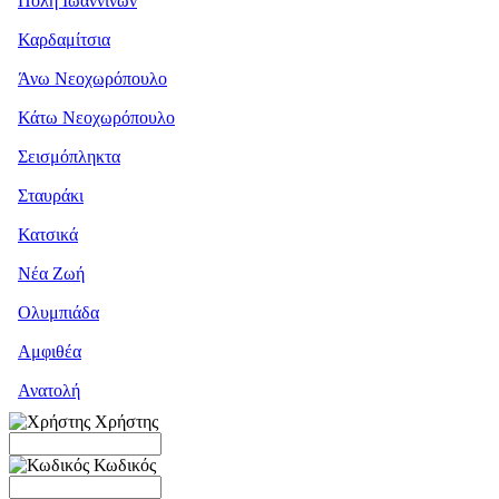
Πόλη Ιωαννίνων
Καρδαμίτσια
Άνω Νεοχωρόπουλο
Κάτω Νεοχωρόπουλο
Σεισμόπληκτα
Σταυράκι
Κατσικά
Νέα Ζωή
Ολυμπιάδα
Αμφιθέα
Ανατολή
Χρήστης
Κωδικός