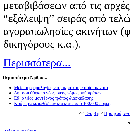
μεταβιβάσεων από τις αρχές
“εξάλειψη” σειράς από τελώ
αγοραπωλησίες ακινήτων (φ
δικηγόρους κ.α.).
Περισσότερα...
Περισσότερα Άρθρα...
Μείωση φορολογίας για μικρά και μεσαία ακίνητα
Δημοσιεύθηκε ο νέος...νέος νόμος αυθαιρέτων
Ε9: ο νέος μοντέρνος τρόπος διασκέδασης!
Κούρεμα καταθέσεων και κάτω από 100.000 ευρώ;
<<
Έναρξη
<
Προηγούμενο
Σ