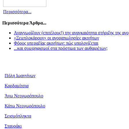
Περισσότερα...
Περισσότερα Άρθρα...
Αναγνωρίζουν (επιτέλους!) την αναγκαιότητα στήριξης της αγο
«Ξεμπλοκάρουν» οι αγοραπωλησίες ακινήτων
Φόρος υπεραξίας ακινήτων: πώς υπολογίζεται
...και συμψηφισμοί στα πρόστιμα των αυθαιρέτων;
Πόλη Ιωαννίνων
Καρδαμίτσια
Άνω Νεοχωρόπουλο
Κάτω Νεοχωρόπουλο
Σεισμόπληκτα
Σταυράκι