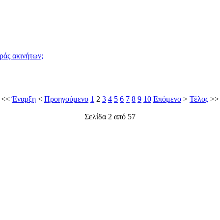
ράς ακινήτων;
<<
Έναρξη
<
Προηγούμενο
1
2
3
4
5
6
7
8
9
10
Επόμενο
>
Τέλος
>>
Σελίδα 2 από 57