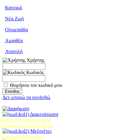
Κατσικά
Νέα Ζωή
Ολυμπιάδα
Αμφιθέα
Ανατολή
Χρήστης
Κωδικός
Θυμήσου τον κωδικό μου
Δεν μπορώ να συνδεθώ
(κωδ:kol1) Διαμερίσματα
Ενοικιάζεται Σοφίτα 85 μ2
(κωδ:kol2) Mεζονέτες