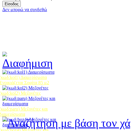
Δεν μπορώ να συνδεθώ
(κωδ:kol1) Διαμερίσματα
Ενοικιάζεται Σοφίτα 85 μ2
(κωδ:kol2) Mεζονέτες
(κωδ:paru) Mεζονέτες και
διαμερίσματα
(κωδ:boz4) Mεζονέτες και