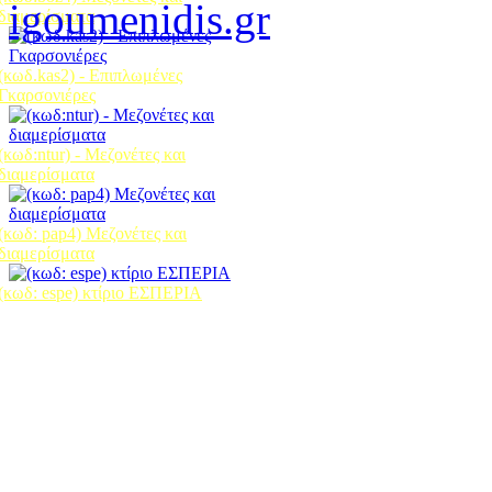
διαμερίσματα
(κωδ.kas2) - Επιπλωμένες
Γκαρσονιέρες
(κωδ:ntur) - Μεζονέτες και
διαμερίσματα
(κωδ: pap4) Μεζονέτες και
διαμερίσματα
(κωδ: espe) κτίριο ΕΣΠΕΡΙΑ