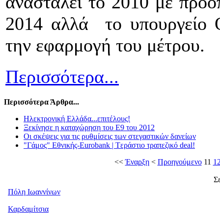
ανασταλεί το 2010 με προοπ
2014 αλλά το υπουργείο Ο
την εφαρμογή του μέτρου.
Περισσότερα...
Περισσότερα Άρθρα...
Ηλεκτρονική Ελλάδα...επιτέλους!
Ξεκίνησε η καταχώρηση του Ε9 του 2012
Οι σκέψεις για τις ρυθμίσεις των στεγαστικών δανείων
"Γάμος" Εθνικής-Eurobank | Tεράστιο τραπεζικό deal!
<<
Έναρξη
<
Προηγούμενο
11
1
Σ
Πόλη Ιωαννίνων
Καρδαμίτσια